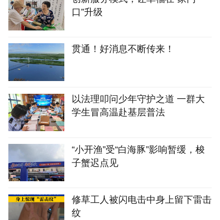
口”升级
贯通！好消息不断传来！
以法理叩问少年守护之道 一群大
学生冒高温赴基层普法
“小开渔”受“白海豚”影响暂缓，梭
子蟹迟点见
修草工人被闪电击中身上留下雷击
纹