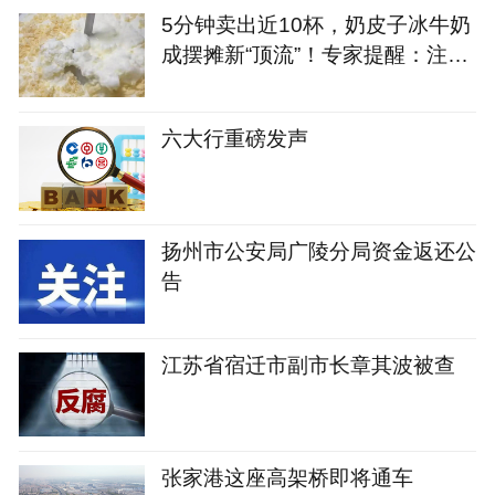
5分钟卖出近10杯，奶皮子冰牛奶
成摆摊新“顶流”！专家提醒：注意
适量和卫生
六大行重磅发声
扬州市公安局广陵分局资金返还公
告
江苏省宿迁市副市长章其波被查
张家港这座高架桥即将通车