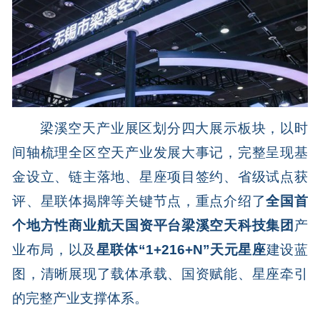
梁溪空天产业展区划分四大展示板块，以时
间轴梳理全区空天产业发展大事记，完整呈现基
金设立、链主落地、星座项目签约、省级试点获
评、星联体揭牌等关键节点，重点介绍了
全国首
个地方性商业航天国资平台梁溪空天科技集团
产
业布局，以及
星联体“1+216+N”
天元星座
建设蓝
图，清晰展现了载体承载、国资赋能、星座牵引
的完整产业支撑体系。