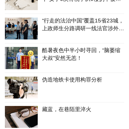
拘
“行走的法治中国”覆盖15省23城，
上政师生分路调研一线法官涉外司
法案例
酷暑夜色中半小时寻回，“脑萎缩
大叔”安然无恙！
伪造地铁卡使用构罪分析
藏蓝，在巷陌里淬火