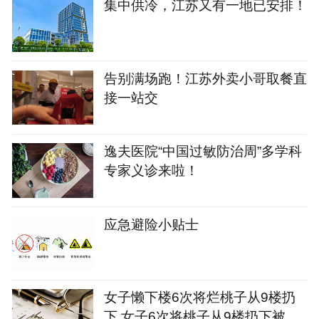
集中供冷，江苏又有一地已安排！
告别满场跑！江苏外卖小哥取餐直
接一站交
逸夫医院“中国过敏防治周”多学科
专家义诊来啦！
应急避险小贴士
女子懒下楼6次将烂桃子从9楼扔
下 女子6次将桃子从9楼扔下被刑