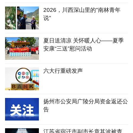
2026，川西深山里的"南林青年
说"
夏日送清凉 关怀暖人心——夏季
安康“三送”慰问活动
六大行重磅发声
扬州市公安局广陵分局资金返还公
告
江苏省宿迁市副市长章其波被查