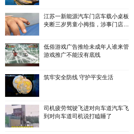
江苏一新能源汽车门店车载小桌板
夹断三岁男童小拇指，涉事门店店
长：推测因儿童手指细小所致，将
积极配合后续处理
‌低俗游戏广告推给未成年人谁来管‌
游戏推广不能没有底线‌‌
筑牢安全防线 守护平安生活
司机疲劳驾驶飞进对向车道汽车飞
到对向车道司机说打瞌睡了