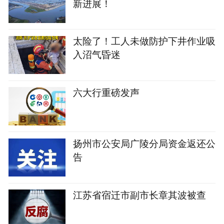
新进展！
太险了！工人未做防护下井作业吸
入沼气昏迷
六大行重磅发声
扬州市公安局广陵分局资金返还公
告
江苏省宿迁市副市长章其波被查