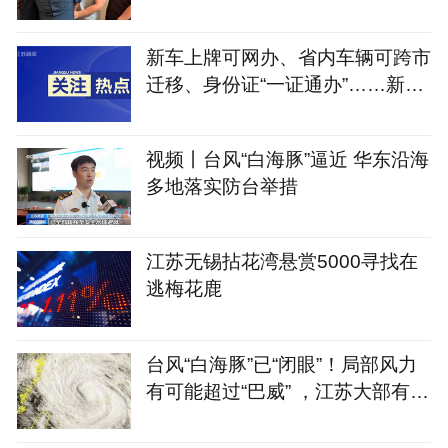
新车上牌可网办、省内车辆可跨市
迁移、身份证“一证通办”……新修
订的《江苏省电动自行车登记管理
规定》将于9月1日实施
视频丨台风“白海豚”逼近 华东沿海
多地落实防台举措
江苏无锡拈花湾悬赏5000寻找在
逃梅花鹿
台风“白海豚”已“闭眼”！局部风力
有可能超过“巴威” ，江苏大部有暴
雨到大暴雨，局地特大暴雨