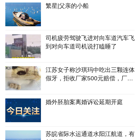
繁星|父亲的小船
司机疲劳驾驶飞进对向车道汽车飞
到对向车道司机说打瞌睡了
江苏女子称沙琪玛中吃出三颗连体
假牙，拒收厂家500元赔偿，厂家
称概率几乎为零已启动核查，若生
产无问题将追责消费者
婚外胚胎案离婚诉讼延期开庭
苏皖省际水运通道水阳江航道，有