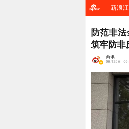
新浪江
防范非法
筑牢防非
商讯
06月25日
09: