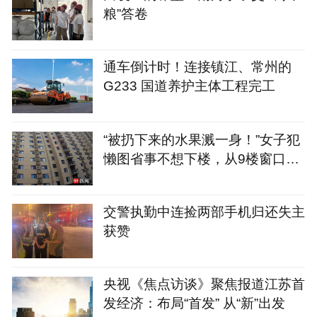
粮”答卷
通车倒计时！连接镇江、常州的
G233 国道养护主体工程完工
“被扔下来的水果溅一身！”女子犯
懒图省事不想下楼，从9楼窗口6
次扔下变质桃子，涉嫌高空抛物罪
已被警方刑拘
交警执勤中连捡两部手机归还失主
获赞
央视《焦点访谈》聚焦报道江苏首
发经济：布局“首发” 从“新”出发