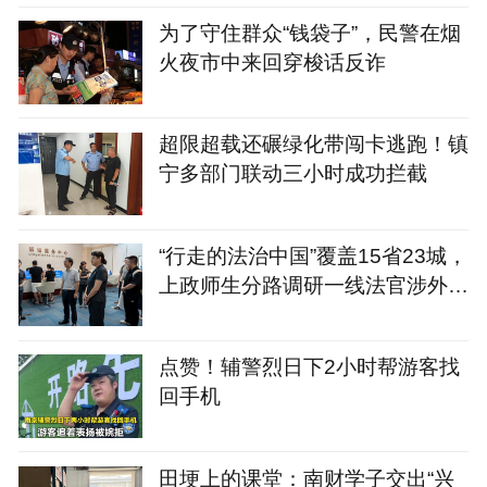
为了守住群众“钱袋子”，民警在烟
火夜市中来回穿梭话反诈
超限超载还碾绿化带闯卡逃跑！镇
宁多部门联动三小时成功拦截
“行走的法治中国”覆盖15省23城，
上政师生分路调研一线法官涉外司
法案例
点赞！辅警烈日下2小时帮游客找
回手机
田埂上的课堂：南财学子交出“兴