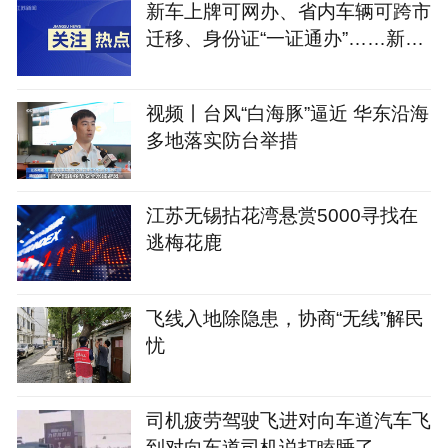
新车上牌可网办、省内车辆可跨市
迁移、身份证“一证通办”……新修
订的《江苏省电动自行车登记管理
规定》将于9月1日实施
视频丨台风“白海豚”逼近 华东沿海
多地落实防台举措
江苏无锡拈花湾悬赏5000寻找在
逃梅花鹿
飞线入地除隐患，协商“无线”解民
忧
司机疲劳驾驶飞进对向车道汽车飞
到对向车道司机说打瞌睡了