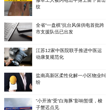
纹
全省“一盘棋”抗台风保供电首批跨
市支援队伍已出发
江苏12家中医院联手推进中医运
动康复规范化
盐南高新区柔性化解一小区物业纠
纷
“小开渔”受“白海豚”影响暂缓，梭
子蟹迟点见