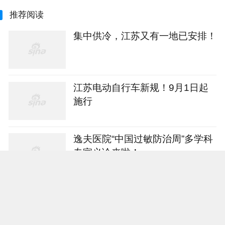
推荐阅读
集中供冷，江苏又有一地已安排！
江苏电动自行车新规！9月1日起
施行
逸夫医院“中国过敏防治周”多学科
专家义诊来啦！
江苏多地地铁上新大食堂、自习
室、运动场等复合功能——从“客
流通道”到“生活场景”