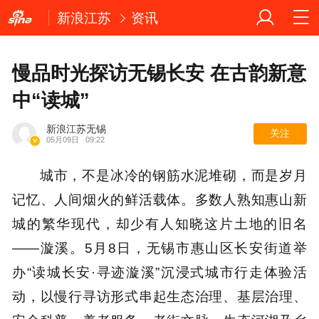
新浪江苏
资讯
慢品时光探访无锡长安 在古韵新意
中“读城”
新浪江苏无锡
关注
05月09日
09:22
城市，不是冰冷的钢筋水泥堆砌，而是岁月
记忆、人间烟火的鲜活载体。多数人熟知惠山新
城的繁华现代，却少有人知晓这片土地的旧名
——漩溪。5月8日，无锡市惠山区长安街道举
办“读城长安·寻迹漩溪”沉浸式城市行走体验活
动，以慢行寻访形式串起生态治理、基层治理、