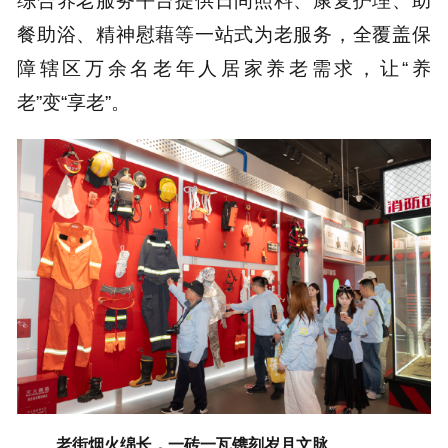
餐助浴、精神慰藉等一站式为老服务，全覆盖保
障辖区万余名老年人居家养老需求，让“养
老”变“享老”。
老街烟火绵长，一砖一瓦镌刻岁月文脉