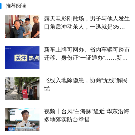
推荐阅读
露天电影刚散场，男子与他人发生
口角后冲动杀人，一逃就是35
年！江苏警方破获一起35年前命
案
新车上牌可网办、省内车辆可跨市
迁移、身份证“一证通办”……新修
订的《江苏省电动自行车登记管理
规定》将于9月1日实施
飞线入地除隐患，协商“无线”解民
忧
视频丨台风“白海豚”逼近 华东沿海
多地落实防台举措