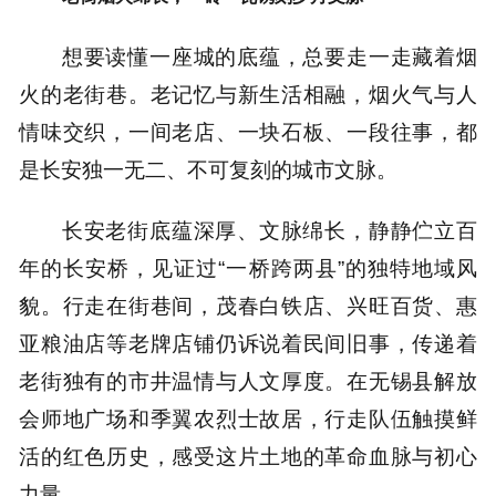
想要读懂一座城的底蕴，总要走一走藏着烟
火的老街巷。老记忆与新生活相融，烟火气与人
情味交织，一间老店、一块石板、一段往事，都
是长安独一无二、不可复刻的城市文脉。
长安老街底蕴深厚、文脉绵长，静静伫立百
年的长安桥，见证过“一桥跨两县”的独特地域风
貌。行走在街巷间，茂春白铁店、兴旺百货、惠
亚粮油店等老牌店铺仍诉说着民间旧事，传递着
老街独有的市井温情与人文厚度。在无锡县解放
会师地广场和季翼农烈士故居，行走队伍触摸鲜
活的红色历史，感受这片土地的革命血脉与初心
力量。