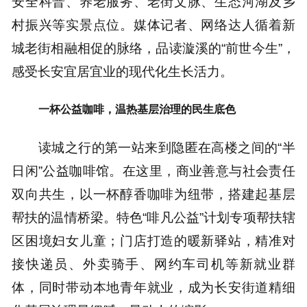
安全科普、养老服务、老街文脉、生态河湖及乡
村振兴等实景点位。媒体记者、网络达人循着新
城老街相融相促的脉络，品读漩溪的“前世今生”，
感受长安宜居宜业的现代化生长活力。
一杯公益咖啡，温热基层治理的民生底色
读城之行的第一站来到隐匿在高楼之间的“半
日闲”公益咖啡馆。在这里，商业善意与社会责任
双向共生，以一杯醇香咖啡为纽带，搭建起基层
帮扶的温情桥梁。特色“啡凡公益”计划专项帮扶辖
区困境妇女儿童；门店打造的暖新驿站，精准对
接快递员、外卖骑手、网约车司机等新就业群
体，同时带动本地青年就业，成为长安街道精细