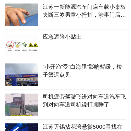
江苏一新能源汽车门店车载小桌板
夹断三岁男童小拇指，涉事门店店
长：推测因儿童手指细小所致，将
积极配合后续处理
应急避险小贴士
“小开渔”受“白海豚”影响暂缓，梭
子蟹迟点见
司机疲劳驾驶飞进对向车道汽车飞
到对向车道司机说打瞌睡了
江苏无锡拈花湾悬赏5000寻找在