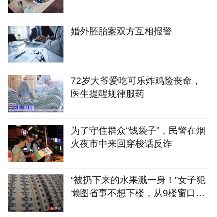
婚外胚胎案双方互相报警
72岁大爷爱吃可乐炸鸡险丧命，
医生提醒规律服药
为了守住群众“钱袋子”，民警在烟
火夜市中来回穿梭话反诈
“被扔下来的水果溅一身！”女子犯
懒图省事不想下楼，从9楼窗口6
次扔下变质桃子，涉嫌高空抛物罪