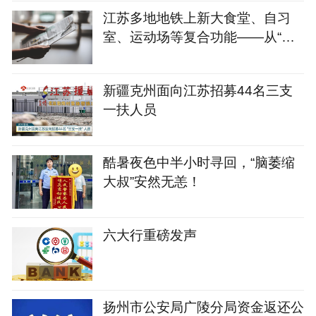
已被警方刑拘
江苏多地地铁上新大食堂、自习
室、运动场等复合功能——从“客
流通道”到“生活场景”
新疆克州面向江苏招募44名三支
一扶人员
酷暑夜色中半小时寻回，“脑萎缩
大叔”安然无恙！
六大行重磅发声
扬州市公安局广陵分局资金返还公