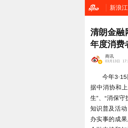
新浪江
清朗金融
年度消费
商讯
03月13日
17:
今年3·
据中消协和上
生”、“消保
知识普及活动
办实事的成果