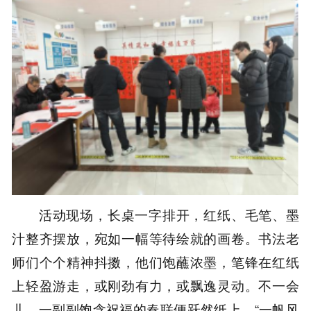
活动现场，长桌一字排开，红纸、毛笔、墨
汁整齐摆放，宛如一幅等待绘就的画卷。书法老
师们个个精神抖擞，他们饱蘸浓墨，笔锋在红纸
上轻盈游走，或刚劲有力，或飘逸灵动。不一会
儿，一副副饱含祝福的春联便跃然纸上。“一帆风