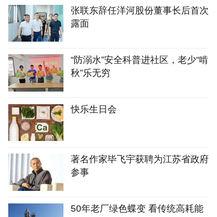
张联东辞任洋河股份董事长后首次
露面
“防溺水”安全科普进社区，老少“啃
秋”乐无穷
快乐生日会
著名作家毕飞宇获聘为江苏省政府
参事
50年老厂绿色蝶变 看传统高耗能