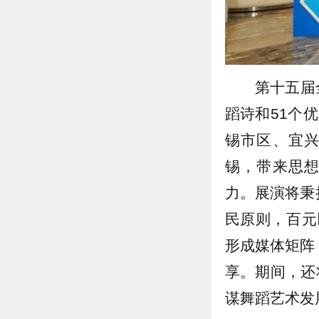
第十五届
蹈诗和51个
锡市区、宜
锡，带来思
力。展演将秉
民原则，百元
形成媒体矩阵
享。期间，还
谋舞蹈艺术发