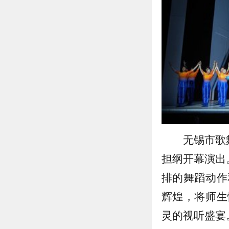
无锡市歌
担纲开幕演出
排的舞蹈动作
辉煌，将师生
灵的视听盛宴