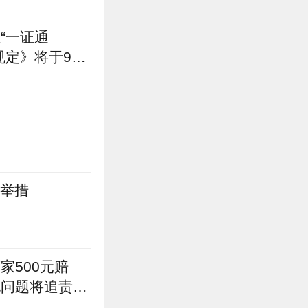
“一证通
规定》将于9月
台举措
500元赔
无问题将追责消