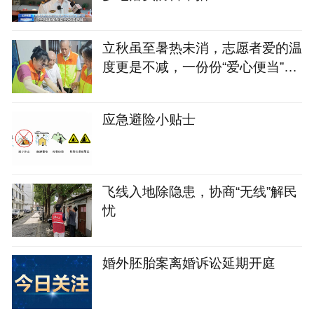
立秋虽至暑热未消，志愿者爱的温
度更是不减，一份份“爱心便当”暖
了老人们的心
应急避险小贴士
飞线入地除隐患，协商“无线”解民
忧
婚外胚胎案离婚诉讼延期开庭