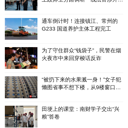
法案例
通车倒计时！连接镇江、常州的
G233 国道养护主体工程完工
为了守住群众“钱袋子”，民警在烟
火夜市中来回穿梭话反诈
“被扔下来的水果溅一身！”女子犯
懒图省事不想下楼，从9楼窗口6
次扔下变质桃子，涉嫌高空抛物罪
已被警方刑拘
田埂上的课堂：南财学子交出“兴
粮”答卷