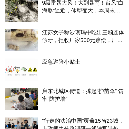
9级雷暴大风！大到暴雨！台风“白
海豚”逼近，体型变大，本周末开
始影响江苏
江苏女子称沙琪玛中吃出三颗连体
假牙，拒收厂家500元赔偿，厂家
称概率几乎为零已启动核查，若生
产无问题将追责消费者
应急避险小贴士
启东北城区街道：撑起“护苗伞” 筑
牢“防护墙”
“行走的法治中国”覆盖15省23城，
上政师生分路调研一线法官涉外司