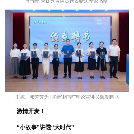
华怡钧为优秀宣讲员代表赠送理论书籍
王栋、邓芳芳为“同‘新’相‘望’”理论宣讲员颁发聘书
激情开麦！
“小故事”讲透“大时代”