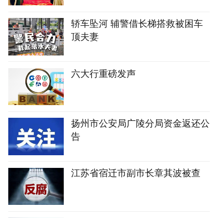
轿车坠河 辅警借长梯搭救被困车
顶夫妻
六大行重磅发声
扬州市公安局广陵分局资金返还公
告
江苏省宿迁市副市长章其波被查