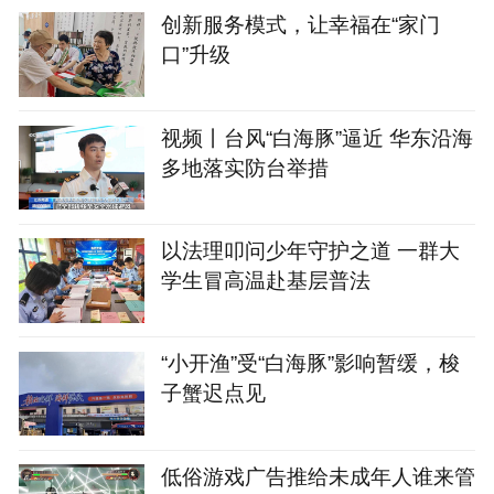
创新服务模式，让幸福在“家门
口”升级
视频丨台风“白海豚”逼近 华东沿海
多地落实防台举措
以法理叩问少年守护之道 一群大
学生冒高温赴基层普法
“小开渔”受“白海豚”影响暂缓，梭
子蟹迟点见
‌低俗游戏广告推给未成年人谁来管‌