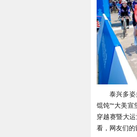
泰兴多姿
馄饨”“大美宣
穿越赛暨大运
看，网友们的