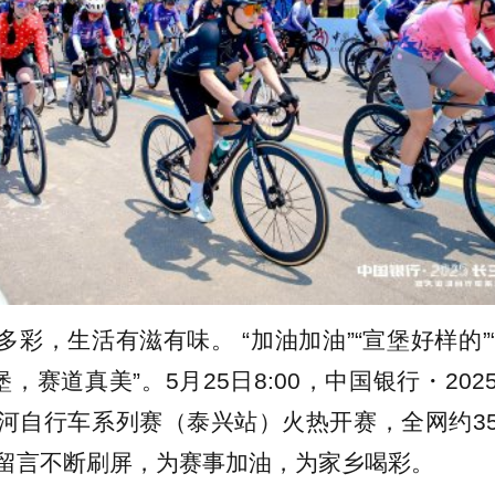
多彩，生活有滋有味。 “加油加油”“宣堡好样的”
堡，赛道真美”。5月25日8:00，中国银行・20
河自行车系列赛（泰兴站）火热开赛，全网约354
留言不断刷屏，为赛事加油，为家乡喝彩。