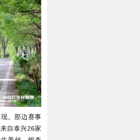
展现。那边赛事
来自泰兴26家
遗生姜丝、银杏