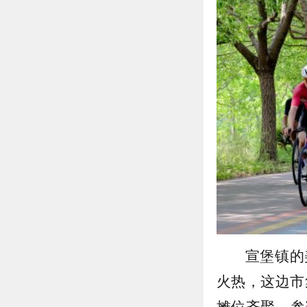
宣堡镇的
火热，这边市
摊位齐聚，参