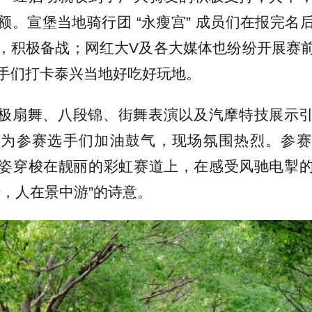
额。宣堡当地骑行团 “永瘦宫” 成员们在报完名
，积极备战；网红大V及各大媒体也纷纷开展赛
手们打卡泰兴当地好吃好玩地。
极扇舞、八段锦、街舞表演以及汽摩特技展示
更为参赛选手们加油鼓气，现场氛围热烈。参赛
姿穿梭在靓丽的彩虹赛道上，在感受风驰电掣
行，人在景中游”的诗意。