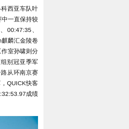
-科西亚车队叶
比赛中一直保持较
0:47:35、
on麒麟汇金陵卷
g工作室孙啸则分
成绩将该组别冠亚季军
一路从环南京赛
，QUICK快客
2:53.97成绩