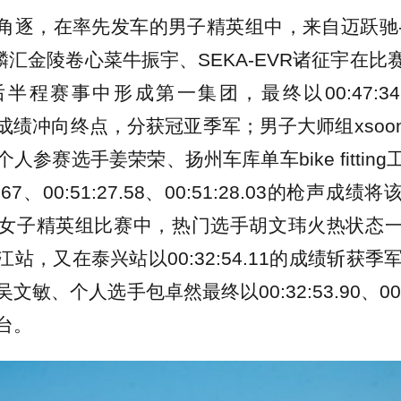
角逐，在率先发车的男子精英组中，来自迈跃驰
麒麟汇金陵卷心菜牛振宇、SEKA-EVR诸征宇在
程赛事中形成第一集团，最终以00:47:34、0
5枪声成绩冲向终点，分获冠亚季军；男子大师组xso
人参赛选手姜荣荣、扬州车库单车bike fittin
6.67、00:51:27.58、00:51:28.03的枪声
女子精英组比赛中，热门选手胡文玮火热状态
站，又在泰兴站以00:32:54.11的成绩斩获季军
敏、个人选手包卓然最终以00:32:53.90、00:3
台。