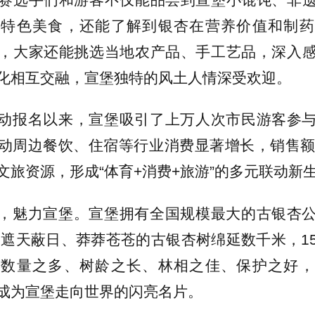
等特色美食，还能了解到银杏在营养价值和制药
，大家还能挑选当地农产品、手工艺品，深入
化相互交融，宣堡独特的风土人情深受欢迎。
动报名以来，宣堡吸引了上万人次市民游客参
动周边餐饮、住宿等行业消费显著增长，销售额
文旅资源，形成“体育+消费+旅游”的多元联动新
，魅力宣堡。宣堡拥有全国规模最大的古银杏
顷。遮天蔽日、莽莽苍苍的古银杏树绵延数千米，1
其数量之多、树龄之长、林相之佳、保护之好，
成为宣堡走向世界的闪亮名片。