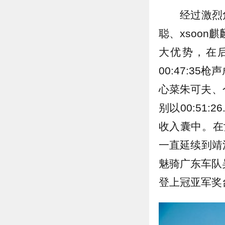
经过激烈
聪、xsoon
大优势，在后半
00:47:3
心菜朱可夫、个
别以00:51:2
收入囊中。在
一直延续到靖江
魅骑广东车队吴文
登上冠亚军奖