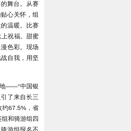
怀的舞台。从赛
的贴心关怀，组
般的温暖。比赛
送上祝福。甜蜜
浪漫色彩。现场
挑战自我，用坚
地——“中国银
吸引了来自长三
67.5%，省
英组和骑游组四
，骑游组报名不