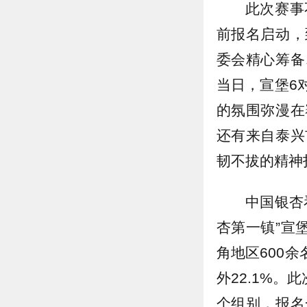
此次赛事
前报名启动，
委会精心筹备
当日，宣堡6
的氛围弥漫在
还有来自泰兴
韧不拔的精神
中国银杏
杏第一镇”宣
角地区600
外22.1%
个组别，报名