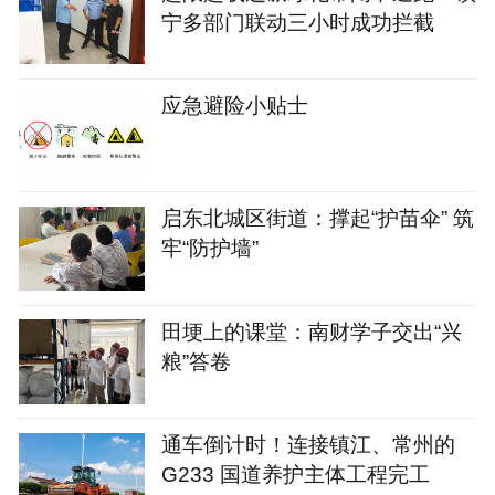
宁多部门联动三小时成功拦截
应急避险小贴士
启东北城区街道：撑起“护苗伞” 筑
牢“防护墙”
田埂上的课堂：南财学子交出“兴
粮”答卷
通车倒计时！连接镇江、常州的
G233 国道养护主体工程完工