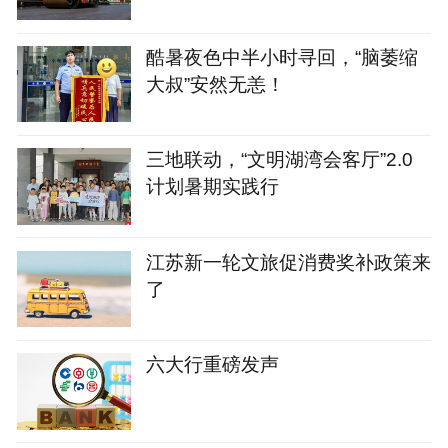
酷暑夜色中半小时寻回，“脑萎缩
大叔”安然无恙！
三地联动，“文明湖湾会客厅”2.0
计划暑期实践行
江苏新一轮文旅促消费奖补政策来
了
六大行重磅发声