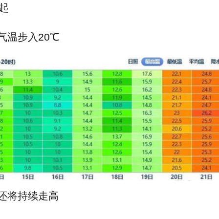
起
气温步入20℃
还将持续走高