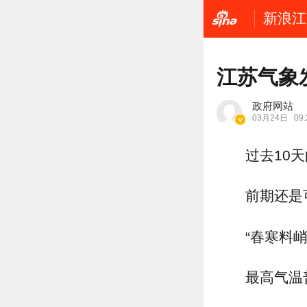
新浪江
江苏气象
政府网站
03月24日
09:
过去10
前期还是
“春寒料
最高气温