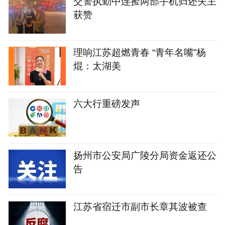
交警执勤中连捡两部手机归还失主
获赞
理响江苏超燃青春 “青年名嘴”杨
焜：太湖美
六大行重磅发声
扬州市公安局广陵分局资金返还公
告
江苏省宿迁市副市长章其波被查