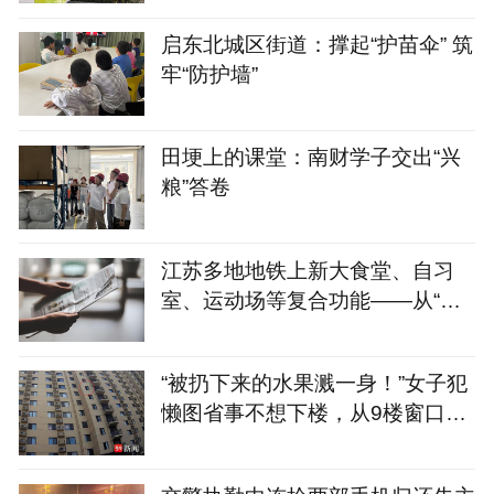
启东北城区街道：撑起“护苗伞” 筑
牢“防护墙”
田埂上的课堂：南财学子交出“兴
粮”答卷
江苏多地地铁上新大食堂、自习
室、运动场等复合功能——从“客
流通道”到“生活场景”
“被扔下来的水果溅一身！”女子犯
懒图省事不想下楼，从9楼窗口6
次扔下变质桃子，涉嫌高空抛物罪
已被警方刑拘