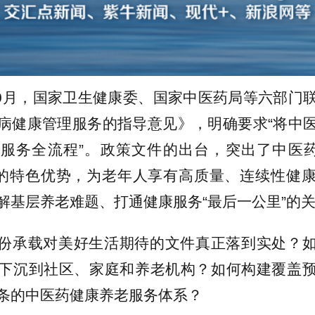
年10月，国家卫生健康委、国家中医药局等六部门
病健康管理服务的指导意见》，明确要求“将中
服务全流程”
。
政策文件的出台，突出了
中医
”的特色优势，为
老年人享有
高质量、连续性健
解基层养老难题、打通健康服务
“最后一公里”的
份
承载对美好生活期待
的文件真正落到实处
？
下沉到社区、家庭和养老机构？如何构建覆盖
条的中医药健康养老服务体系？