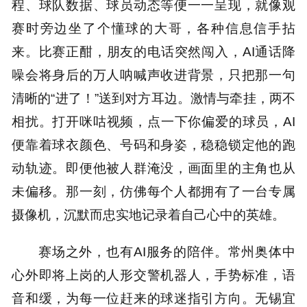
程、球队数据、球员动态等便一一呈现，就像观
赛时旁边坐了个懂球的大哥，各种信息信手拈
来。比赛正酣，朋友的电话突然闯入，AI通话降
噪会将身后的万人呐喊声收进背景，只把那一句
清晰的“进了！”送到对方耳边。激情与牵挂，两不
相扰。打开咪咕视频，点一下你偏爱的球员，AI
便靠着球衣颜色、号码和身姿，稳稳锁定他的跑
动轨迹。即便他被人群淹没，画面里的主角也从
未偏移。那一刻，仿佛每个人都拥有了一台专属
摄像机，沉默而忠实地记录着自己心中的英雄。
赛场之外，也有AI服务的陪伴。常州奥体中
心外即将上岗的人形交警机器人，手势标准，语
音和缓，为每一位赶来的球迷指引方向。无锡宜