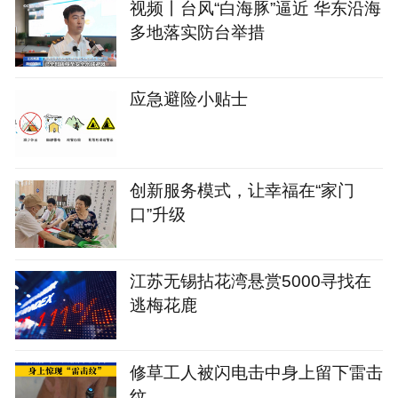
视频丨台风“白海豚”逼近 华东沿海
多地落实防台举措
应急避险小贴士
创新服务模式，让幸福在“家门
口”升级
江苏无锡拈花湾悬赏5000寻找在
逃梅花鹿
修草工人被闪电击中身上留下雷击
纹