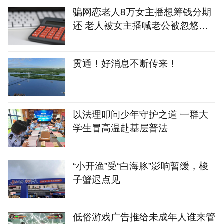
骗网恋老人8万女主播想筹钱分期
还 老人被女主播喊老公被忽悠打
赏12万
贯通！好消息不断传来！
以法理叩问少年守护之道 一群大
学生冒高温赴基层普法
“小开渔”受“白海豚”影响暂缓，梭
子蟹迟点见
‌低俗游戏广告推给未成年人谁来管‌