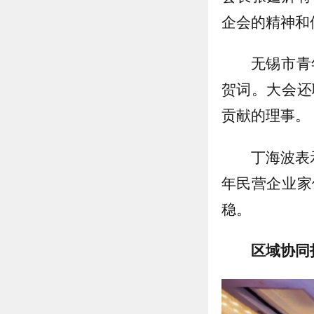
企会的精神和
无锡市青
贺词。大会还
贡献的理事。
丁海波表
年民营企业家
稳。
区域协同打