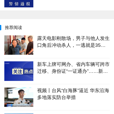
推荐阅读
露天电影刚散场，男子与他人发生
口角后冲动杀人，一逃就是35
年！江苏警方破获一起35年前命
案
新车上牌可网办、省内车辆可跨市
迁移、身份证“一证通办”……新修
订的《江苏省电动自行车登记管理
规定》将于9月1日实施
视频丨台风“白海豚”逼近 华东沿海
多地落实防台举措