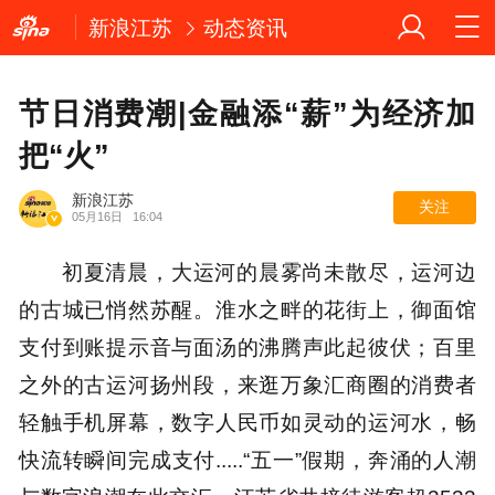
新浪江苏
动态资讯
节日消费潮|金融添“薪”为经济加
把“火”
新浪江苏
关注
05月16日
16:04
初夏清晨，大运河的晨雾尚未散尽，运河边
的古城已悄然苏醒。淮水之畔的花街上，御面馆
支付到账提示音与面汤的沸腾声此起彼伏；百里
之外的古运河扬州段，来逛万象汇商圈的消费者
轻触手机屏幕，数字人民币如灵动的运河水，畅
快流转瞬间完成支付.....“五一”假期，奔涌的人潮