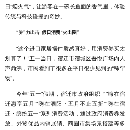
日“烟火气”，让游客在一碗长鱼面的香气里，体验
传统与科技碰撞的奇妙。
“券”力出击 假日消费“火出圈”
“这个进口家居摆件质感真好，用消费券买太
划算了！”五一当日，宿迁市宿城区吾悦广场内人
声鼎沸，市民看到了很多在平日很少见到的“稀罕
物”。
今年“五一”假期，宿迁市政府组织了“嗨在宿
迁惠享五月”“嗨在泗阳・五月不止五折”“嗨在宿
迁・缤纷五一”系列消费活动，通过政府消费券发
放、外贸优品内销展销、商圈市集场景搭建等多