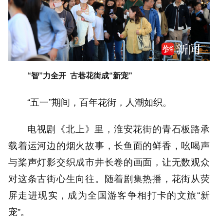
“智”力全开 古巷花街成“新宠”
“五一”期间，百年花街，人潮如织。
电视剧《北上》里，淮安花街的青石板路承
载着运河边的烟火故事，长鱼面的鲜香，吆喝声
与桨声灯影交织成市井长卷的画面，让无数观众
对这条古街心生向往。随着剧集热播，花街从荧
屏走进现实，成为全国游客争相打卡的文旅“新
宠”。