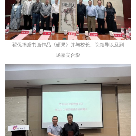
翟优捐赠书画作品《硕果》并与校长、院领导以及到
场嘉宾合影