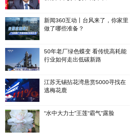
新闻360互动丨台风来了，你家里
做了哪些准备？
50年老厂绿色蝶变 看传统高耗能
行业如何走出低碳新路
江苏无锡拈花湾悬赏5000寻找在
逃梅花鹿
“水中大力士”王莲“霸气”露脸