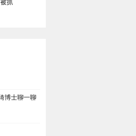
某被抓
琦博士聊一聊