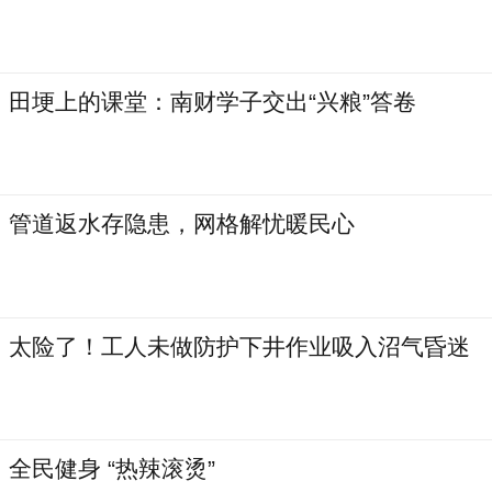
田埂上的课堂：南财学子交出“兴粮”答卷
管道返水存隐患，网格解忧暖民心
太险了！工人未做防护下井作业吸入沼气昏迷
全民健身 “热辣滚烫”