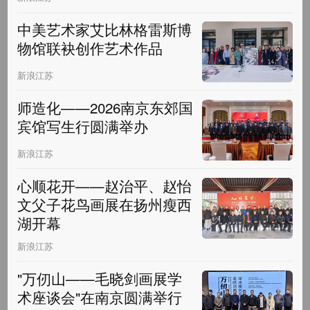
中美艺术家艾比林格雷斯博
物馆联袂创作艺术作品
新浪江苏
师造化——2026南京东郊国
宾馆写生行圆满举办
新浪江苏
心顺花开——赵治平、赵怡
文父子花鸟画展在扬州瘦西
湖开幕
新浪江苏
"万仞山——毛晓剑画展学
术座谈会"在南京圆满举行