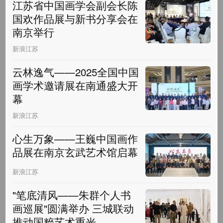
江苏省中国画学会副会长陈
国欢作品展与新书分享会在
南京举行
新浪江苏
云林逸气——2025全国中国
画学术邀请展在南通盛大开
幕
新浪江苏
心生万象——王巍中国画作
品展在南京玄武艺术馆启幕
新浪江苏
"笔底清风——朱群个人书
画巡展"圆满举办 三城联动
推动国粹艺术重光