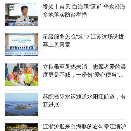
案
视频丨台风“白海豚”逼近 华东沿海
多地落实防台举措
星级服务怎么“炼”？江苏这场选拔
赛上见真章
立秋虽至暑热未消，志愿者爱的温
度更是不减，一份份“爱心便当”暖
了老人们的心
苏皖省际水运通道水阳江航道，有
新进展！
江浙沪迎来白海豚的右勾拳江浙沪