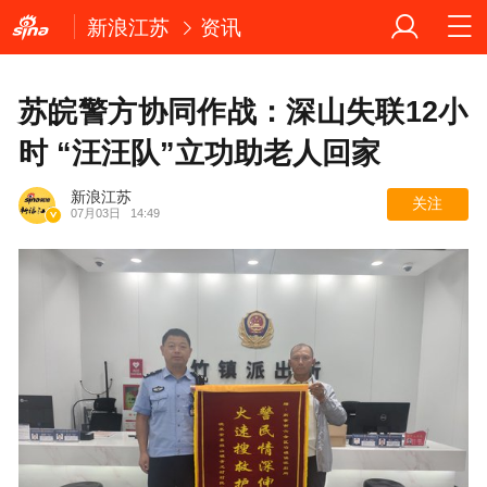
新浪江苏
资讯
苏皖警方协同作战：深山失联12小
时 “汪汪队”立功助老人回家
新浪江苏
关注
07月03日
14:49