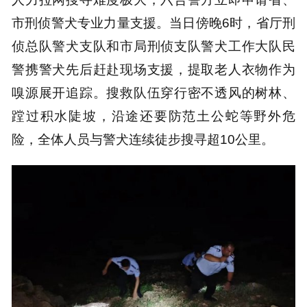
市刑侦警犬专业力量支援。当日傍晚6时，省厅刑
侦总队警犬支队和市局刑侦支队警犬工作大队民
警携警犬先后赶赴现场支援，提取老人衣物作为
嗅源展开追踪。搜救队伍穿行密不透风的树林、
蹚过积水陡坡，沿途还要防范土公蛇等野外危
险，全体人员与警犬连续徒步搜寻超10公里。