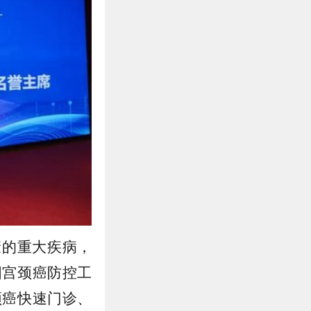
康的重大疾病，
国宫颈癌防控工
颈癌快速门诊、