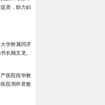
床提质，助力妇
技大学附属同济
秘书长顾文龙、
妇产医院段华教
楼医院周怀君教