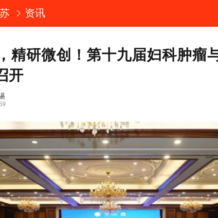
苏
资讯
，精研微创！第十九届妇科肿瘤
召开
锡
59