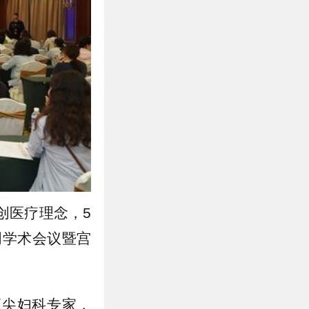
创医疗理念，5
创学术会议暨宫
顶尖妇科专家，