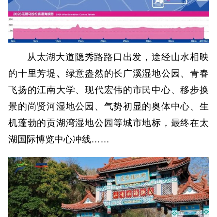
从
太湖大道隐秀路路口
出发，途经山水相映
的
十里芳堤
、
绿意盎然的
长广溪湿地公园、
青春
飞扬的
江南大学、
现代宏伟的
市民中心、
移步换
景的
尚贤河湿地公园、
气势初显的
奥体中心、
生
机蓬勃的
贡湖湾湿地公园
等城市地标，最终在
太
湖国际博览中心
冲线……