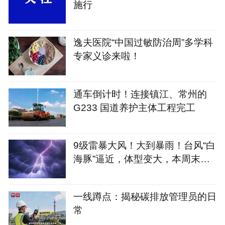
施行
逸夫医院“中国过敏防治周”多学科
专家义诊来啦！
通车倒计时！连接镇江、常州的
G233 国道养护主体工程完工
9级雷暴大风！大到暴雨！台风“白
海豚”逼近，体型变大，本周末开
始影响江苏
一线蹲点：揭秘碳排放管理员的日
常