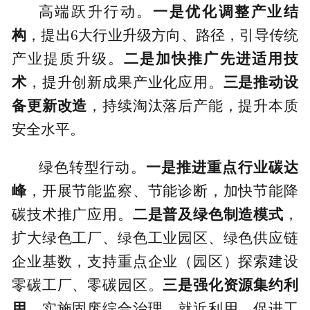
高端跃升行动
。
一是优化
调整
产业结
构
，提出6大行业升级方向、路径，引导传统
产业提质升级。
二是加快
推广
先进
适用技
术
，提升创新成果产业化应用。
三是推动
设
备
更新
改造
，持续淘汰落后产能，提升本质
安全水平。
绿色转型行动。
一是推进
重点行业碳达
峰
，开展节能监察、节能诊断，加快节能降
碳技术推广应用。
二是普及
绿色制造模式
，
扩大绿色工厂、绿色工业园区、绿色供应链
企业基数，支持重点企业（园区）探索建设
零碳工厂、零碳园区。
三是强化
资源集约利
用
，实施固废综合治理、就近利用，促进工