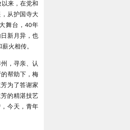
开放以来，在党和
展，从护国寺大
大舞台，40年
的日新月异，也
和薪火相传。
泰州，寻亲、认
府的帮助下，梅
兰芳为了答谢家
兰芳的精湛技艺
转，今天，青年
。