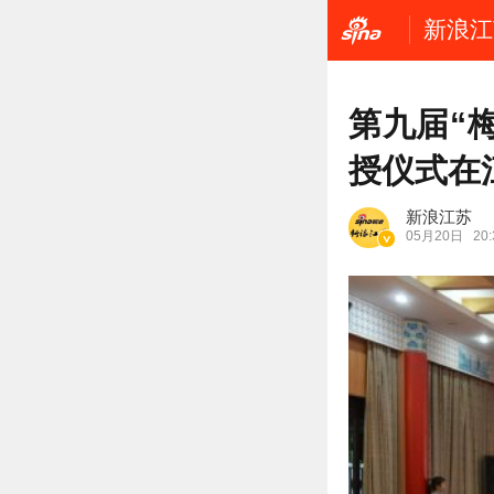
新浪江
第九届“
授仪式在
新浪江苏
05月20日
20: