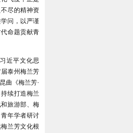
之不尽的精神资
磋学问，以严谨
时代命题贡献青
习近平文化思
7届泰州梅兰芳
昆曲《梅兰芳·
，持续打造梅兰
化和旅游部、梅
、青年学者研讨
续梅兰芳文化根