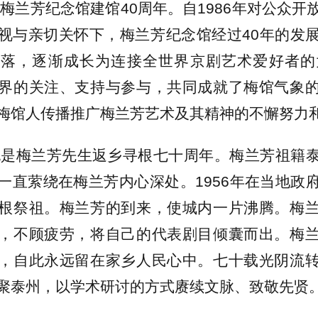
年是梅兰芳纪念馆建馆40周年。自1986年对公众
视与亲切关怀下，梅兰芳纪念馆经过40年的发
落，逐渐成长为连接全世界京剧艺术爱好者的
界的关注、支持与参与，共同成就了梅馆气象
梅馆人传播推广梅兰芳艺术及其精神的不懈努力
年也是梅兰芳先生返乡寻根七十周年。梅兰芳祖籍
一直萦绕在梅兰芳内心深处。1956年在当地政
根祭祖。梅兰芳的到来，使城内一片沸腾。梅
，不顾疲劳，将自己的代表剧目倾囊而出。梅
，自此永远留在家乡人民心中。七十载光阴流
聚泰州，以学术研讨的方式赓续文脉、致敬先贤