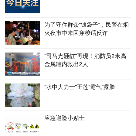
为了守住群众“钱袋子”，民警在烟
火夜市中来回穿梭话反诈
“司马光砸缸”再现！消防员2米高
金属罐内救出2人
“水中大力士”王莲“霸气”露脸
应急避险小贴士