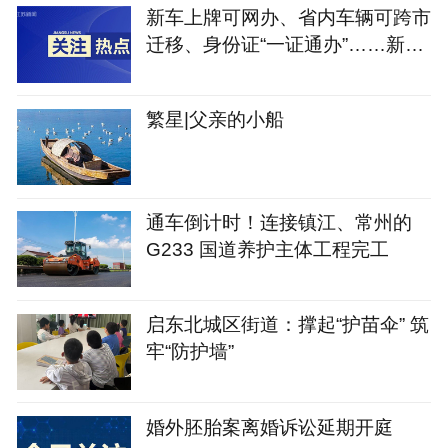
新车上牌可网办、省内车辆可跨市
迁移、身份证“一证通办”……新修
订的《江苏省电动自行车登记管理
规定》将于9月1日实施
繁星|父亲的小船
通车倒计时！连接镇江、常州的
G233 国道养护主体工程完工
启东北城区街道：撑起“护苗伞” 筑
牢“防护墙”
婚外胚胎案离婚诉讼延期开庭