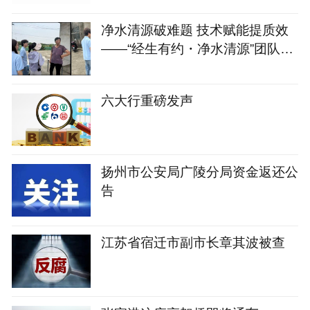
净水清源破难题 技术赋能提质效
——“经生有约・净水清源”团队攻
坚乡村污水处理难题助力生态振兴
六大行重磅发声
扬州市公安局广陵分局资金返还公
告
江苏省宿迁市副市长章其波被查