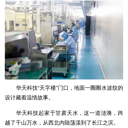
华天科技“天字楼”门口，地面一圈圈水波纹的
设计藏着温情故事。
华天科技起家于甘肃天水，这一道涟漪，跨
越了千山万水，从西北内陆荡漾到了长江之滨。