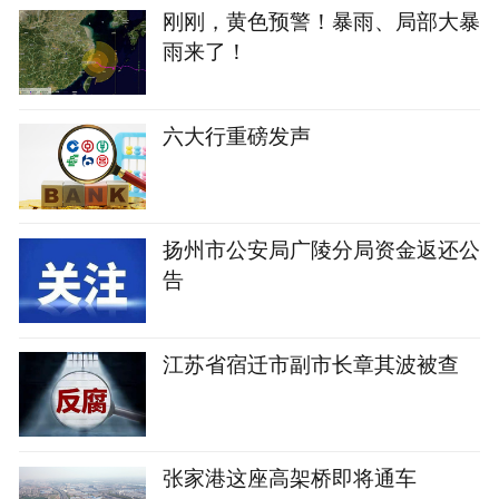
刚刚，黄色预警！暴雨、局部大暴
雨来了！
六大行重磅发声
扬州市公安局广陵分局资金返还公
告
江苏省宿迁市副市长章其波被查
张家港这座高架桥即将通车