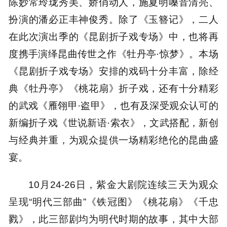
陈妙常玲珑秀美、娇俏动人，施夏明嗓音清亮、
扮演的潘必正丰神俊秀。除了《玉簪记》，二人
在此次演出季的《昆剧折子戏专场》中，也将再
度携手演绎昆曲传世之作《牡丹亭·惊梦》。本场
《昆剧折子戏专场》安排的戏码十分丰富，除经
典《牡丹亭》《桃花扇》折子戏，还有十分精彩
的武戏《雁翎甲·盗甲》，也有及深受观众认可的
新编折子戏《世说新语·索衣》，文武搭配，新创
与经典并重，为观众提供一场精彩绝伦的昆曲盛
宴。
10月24-26日，紫金大剧院连续三天为观众
呈现“明代三部曲”《铁冠图》《桃花扇》《千忠
戮》，此三部剧均为明代时期的故事，其中大部