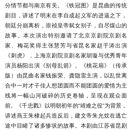
分情节都与南京有关。《铁冠图》是昆曲的传统
剧目，讲述了明末在李自成起义军的进逼之下，
朝廷分崩离析，崇祯皇帝弑女别子，自尽煤山的
故事。本次演出特别邀请了北京京剧院京剧名
家、梅花奖得主张慧芳与省昆名家赵于涛出演
《刺虎》，上海京剧院京剧名家胡璇与优秀青年
演员杨阳出演《别母乱箭》。《桃花扇》（传承
版）由昆曲名家钱振荣、龚隐雷主演，以乱世离
合中一对才子佳人想团圆而不能团圆的爱情为主
线将一幅山河破碎的历史卷轴，呈现在观众面
前。《千忠戮》以明朝初年的“靖难之役”为背景，
讲述燕王朱棣起兵造反后，建文帝朱允炆在逃亡
途中目睹了诸多惨状的故事。本剧由江苏省昆剧