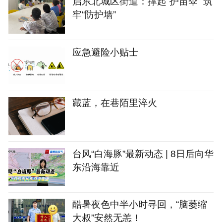
启东北城区街道：撑起“护苗伞” 筑
牢“防护墙”
应急避险小贴士
藏蓝，在巷陌里淬火
台风“白海豚”最新动态 | 8日后向华
东沿海靠近
酷暑夜色中半小时寻回，“脑萎缩
大叔”安然无恙！