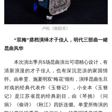
卢松《南阳关》
“双梅”搭档演绎才子佳人，明代三部曲一睹
昆曲风华
本次演出季共5场昆曲演出可谓精心设计，有
清新浪漫的才子佳人，也有深沉悲凉的家国情
怀。由单雯、施夏明双“梅花”领衔，演绎昆曲生旦
对戏的经典代表作《玉簪记》，小全本《玉簪
记》是江苏省昆的经典剧目，由《琴挑》《问
病》《偷诗》《秋江》四折连缀。单雯所饰演的