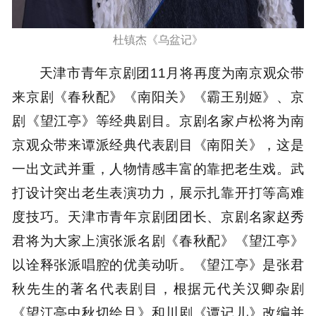
杜镇杰《乌盆记》
天津市青年京剧团11月将再度为南京观众带
来京剧《春秋配》《南阳关》《霸王别姬》、京
剧《望江亭》等经典剧目。京剧名家卢松将为南
京观众带来谭派经典代表剧目《南阳关》，这是
一出文武并重，人物情感丰富的靠把老生戏。武
打设计突出老生表演功力，展示扎靠开打等高难
度技巧。天津市青年京剧团团长、京剧名家赵秀
君将为大家上演张派名剧《春秋配》《望江亭》
以诠释张派唱腔的优美动听。《望江亭》是张君
秋先生的著名代表剧目，根据元代关汉卿杂剧
《望江亭中秋切绘旦》和川剧《谭记儿》改编并