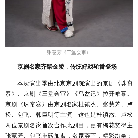
张慧芳《三堂会审》
京剧名家齐聚金陵，传统好戏轮番登场
本次演出季由北京京剧院演出的京剧《珠帘
寨》、京剧《三堂会审》《乌盆记》拉开帷幕。
京剧《珠帘寨》由京剧名家杜镇杰、张慧芳、卢
松、包飞、韩巨明等主演，这也是杜镇杰、卢松
两位京剧名家首次合作此剧目，更有梅花奖得主
张慧芳、包飞重磅加盟，名家荟萃，精彩纷呈；