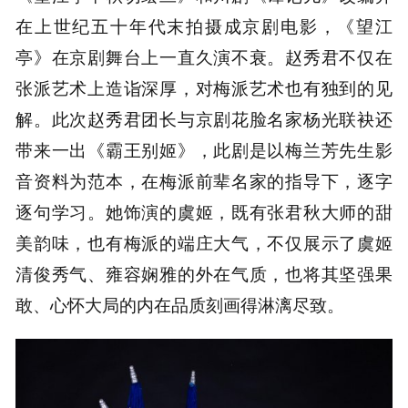
在上世纪五十年代末拍摄成京剧电影，《望江
亭》在京剧舞台上一直久演不衰。赵秀君不仅在
张派艺术上造诣深厚，对梅派艺术也有独到的见
解。此次赵秀君团长与京剧花脸名家杨光联袂还
带来一出《霸王别姬》，此剧是以梅兰芳先生影
音资料为范本，在梅派前辈名家的指导下，逐字
逐句学习。她饰演的虞姬，既有张君秋大师的甜
美韵味，也有梅派的端庄大气，不仅展示了虞姬
清俊秀气、雍容娴雅的外在气质，也将其坚强果
敢、心怀大局的内在品质刻画得淋漓尽致。