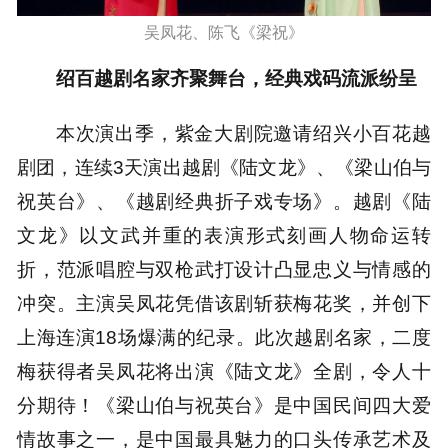
吴凤花、陈飞《梁祝》
绍百越剧名家齐聚舞台，经典戏码流派纷呈
本次演出季，紫金大剧院邀请绍兴小百花越
剧团，连续3天演出越剧《陆文龙》、《梁山伯与
祝英台》、《越剧经典折子戏专场》。越剧《陆
文龙》以文武并重的表演形式刻画人物命运转
折，范派唱腔与双枪武打设计凸显忠义与情感的
冲突。主演吴凤花凭借该剧斩获梅花奖，并创下
上海连演18场爆满的纪录。此次越剧名家，二度
梅获得者吴凤花将出演《陆文龙》全剧，令人十
分期待！《梁山伯与祝英台》是中国民间四大爱
情故事之一，是中国最具魅力的口头传承艺术及