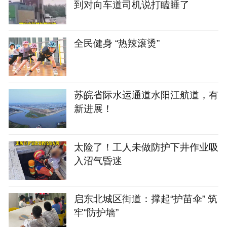
到对向车道司机说打瞌睡了
全民健身 “热辣滚烫”
苏皖省际水运通道水阳江航道，有
新进展！
太险了！工人未做防护下井作业吸
入沼气昏迷
启东北城区街道：撑起“护苗伞” 筑
牢“防护墙”