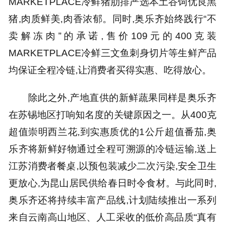
MARKETPLACE冷鲜猪肋排严选本土谷饲优良黑
猪,肉质鲜美,肉香浓郁。同时,奥乐齐始终践行“不
卖解冻肉”的承诺,售价109元的400克装
MARKETPLACE冷鲜三文鱼刺身切片等生鲜产品
均保证全程冷链,让消费者买得实惠、吃得放心。
除此之外,产地直供的新鲜蔬果同样是奥乐齐
在苏锡地区打响知名度的关键原因之一。从400克
超值崇明西兰花,到实惠质优的1公斤超值番茄,奥
乐齐将新鲜好物通过全程可溯源的冷链运输,送上
江苏消费者餐桌,以预包装减少二次污染,安全卫生
更放心,为昆山居民供给春日时令食材。与此同时,
奥乐齐还将持续丰富产品线,计划陆续推出一系列
来自云南高山地区、人工采收的低价高品质“真有