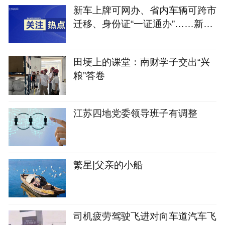
新车上牌可网办、省内车辆可跨市
迁移、身份证“一证通办”……新修
订的《江苏省电动自行车登记管理
规定》将于9月1日实施
田埂上的课堂：南财学子交出“兴
粮”答卷
江苏四地党委领导班子有调整
繁星|父亲的小船
司机疲劳驾驶飞进对向车道汽车飞