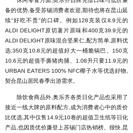
休闲零食方面,奥乐齐自牌凭借口味与低价兼
备的优势,备受苏锡消费者欢迎,期待也将在昆山延
续“好吃不贵”的口碑。例如128克装仅8.9元的
ALDI DELIGHT原切薯片原味和400克39.9元的
ALDI DELIGHT原味混合坚果仁,配方简单,原料优
选;350克10.8元的超值好大一桶脆锅巴、150克
10.6元的超值手撕猪肉脯、1.08升只要11.9元的
URBAN EATERS 100% NFC椰子水等优选好物,
契合昆山居民春季出游需求。
除饮食商品外,奥乐齐各类日化产品也采用了
接近一线大牌的原料配方,成为消费者心中的质价
比优选,其中仅售14.9元10卷的超值卫生纸等日化
产品,也因质优价廉登上苏锡门店热销榜。很快,昆