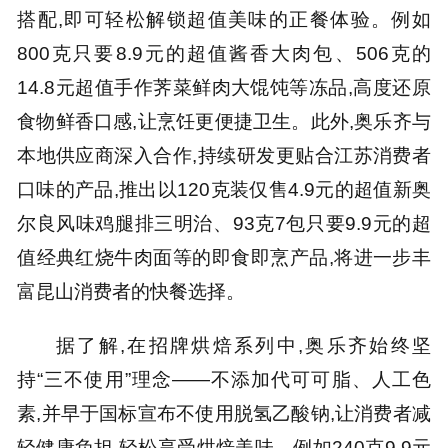
搭配,即可轻松解锁超值美味的正餐体验。例如
800克只要8.9元的超值酱香大肉包、506克的
14.8元超值手作荠菜鲜肉大馄饨等冻品,高度还原
食物鲜香口感,让烹饪更便捷卫生。此外,奥乐齐与
本地供应商深入合作,持续研发更贴合江苏消费者
口味的产品,推出以120克装仅售4.9元的超值新奥
尔良风味鸡腿排三明治、93克7包只要9.9元的超
值经典红烧牛肉面等的即食即烹产品,将进一步丰
富昆山消费者的快餐选择。
据了解,在招牌烘焙系列中,奥乐齐始终坚
持“三不使用”理念——不添加代可可脂、人工色
素,并早于国标宣布不使用脱氢乙酸钠,让消费者减
轻健康负担,轻松享受烘焙美味。例如240克9.9元