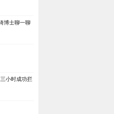
琦博士聊一聊
动三小时成功拦