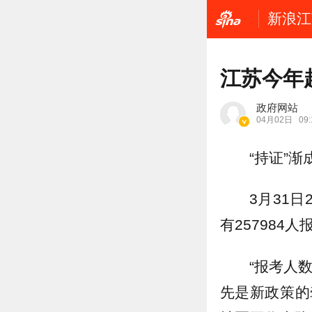
新浪江
江苏今年
政府网站
04月02日
09:
“持证”
3月31
有257984
“报考人
先是新政策的