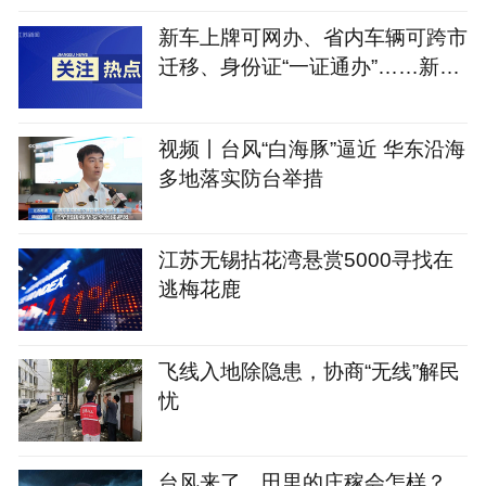
新车上牌可网办、省内车辆可跨市
迁移、身份证“一证通办”……新修
订的《江苏省电动自行车登记管理
规定》将于9月1日实施
视频丨台风“白海豚”逼近 华东沿海
多地落实防台举措
江苏无锡拈花湾悬赏5000寻找在
逃梅花鹿
飞线入地除隐患，协商“无线”解民
忧
台风来了，田里的庄稼会怎样？