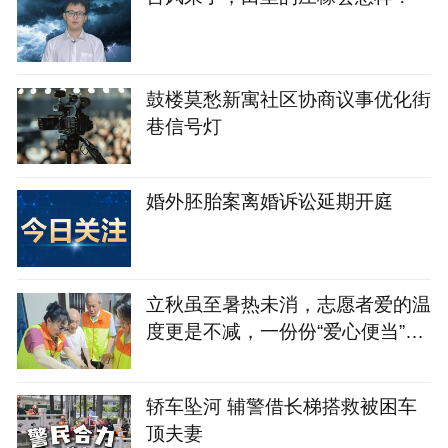
鼓楼莫愁新寓社区协商议事优化街
巷信号灯
婚外胚胎案离婚诉讼延期开庭
立秋虽至暑热未消，志愿者爱的温
度更是不减，一份份“爱心便当”暖
了老人们的心
轿车坠河 辅警借长梯搭救被困车
顶夫妻