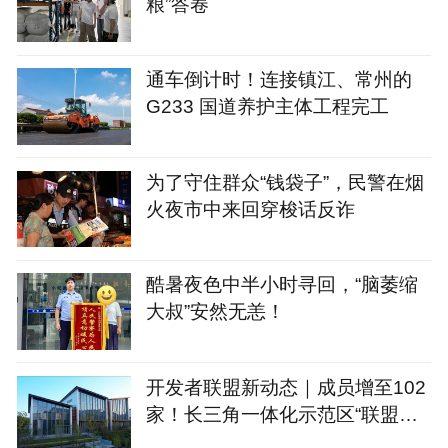
粮”答卷
通车倒计时！连接镇江、常州的
G233 国道养护主体工程完工
为了守住群众“钱袋子”，民警在烟
火夜市中来回穿梭话反诈
酷暑夜色中半小时寻回，“脑萎缩
大叔”安然无恙！
开发者联盟新动态｜成员增至102
家！长三角一体化示范区“联盟之
家”正式启用