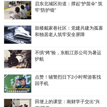
启东北城区街道：撑起“护苗伞” 筑
牢“防护墙”
鼓楼戴家巷社区：党建共建为孤寡
和独居老人筑牢安全屏障
不惧“烤”验，东航江苏公司为暑运
护航
点赞！辅警烈日下2小时帮游客找
回手机
田埂上的课堂：南财学子交出“兴