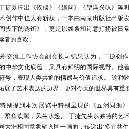
丁捷既捧出《依偎》《追问》《望洋兴叹》等
术创作中也大有斩获，一本由南京出版社出版
间投下的诱饵》，更是以线条和诗意打捞被日
读者的喜欢。
外交流工作协会副会长司锦泉认为，丁捷创作
的中华文化底蕴，又具有鲜明的国际视野。他
符号，表现人类共通的情感与价值追求。“这种
拓展了艺术表达的边界，更对今天的世界具有重要
特别提到本次展览中特别呈现的《五洲同源》
，群鱼欢腾，风生水起。“丁捷先生以独特的艺
同大洲相同意象融入同一画面，传递出‘多元共生