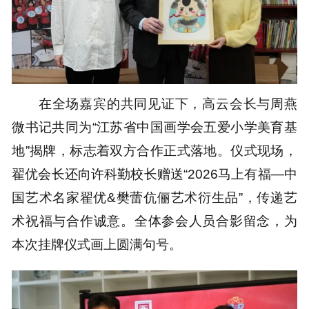
在全场嘉宾的共同见证下，高云会长与周燕
微书记共同为“江苏省中国画学会五爱小学美育基
地”揭牌，标志着双方合作正式落地。仪式现场，
翟优会长还向许科勤校长赠送“2026马上有福—中
国艺术名家翟优&樊蕾伉俪艺术衍生品”，传递艺
术祝福与合作诚意。全体参会人员合影留念，为
本次挂牌仪式画上圆满句号。