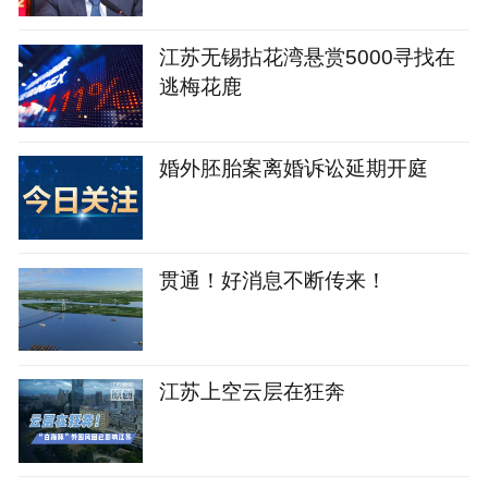
江苏无锡拈花湾悬赏5000寻找在
逃梅花鹿
婚外胚胎案离婚诉讼延期开庭
贯通！好消息不断传来！
江苏上空云层在狂奔