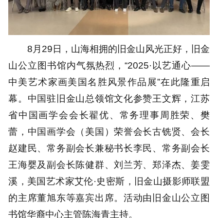
8月29日，山海相拥的旧金山风光正好，旧金
山公立图书馆内气氛热烈，“2025·以艺通心——
中美艺术家画美国名胜风景作品展”在此隆重启
幕。中国驻旧金山总领馆文化参赞王文辉，江苏
省中国画学会会长翟优、常务理事周胜荣、樊
蕾，中国画学会（美国）荣誉会长古铣贤、会长
赵建民、常务副会长兼秘书长李民、常务副会长
王海婴及副会长陈健群、刘兰芳、郑泽杰、姜雯
溪，美国艺术家艾伦·史密斯，旧金山摄影师联盟
的主席董旭东等嘉宾出席。活动由旧金山公立图
书馆华裔中心主管陈海青主持。