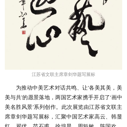
江苏省文联主席章剑华题写展标
为推动中美艺术对话共鸣、让‘各美其美，美
美与共’的愿景落地，两国艺术家携手开启了‘画中
美名胜风景’系列创作。此次展览由江苏省文联主
席章剑华题写展标，汇聚中国艺术家高云、韩显
红、翟优、范石甫、徐培晨、周矩敏、陈国欢、