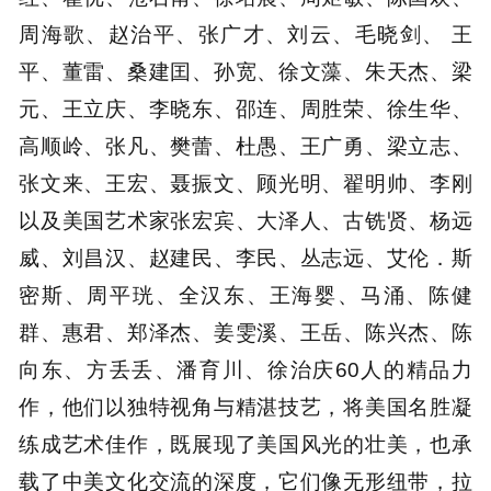
周海歌、赵治平、张广才、刘云、毛晓剑、 王
平、董雷、桑建囯、孙宽、徐文藻、朱天杰、梁
元、王立庆、李晓东、邵连、周胜荣、徐生华、
高顺岭、张凡、樊蕾、杜愚、王广勇、梁立志、
张文来、王宏、聂振文、顾光明、翟明帅、李刚
以及美国艺术家张宏宾、大泽人、古铣贤、杨远
威、刘昌汉、赵建民、李民、丛志远、艾伦．斯
密斯、周平珖、全汉东、王海婴、马涌、陈健
群、惠君、郑泽杰、姜雯溪、王岳、陈兴杰、陈
向东、方丢丢、潘育川、徐治庆60人的精品力
作，他们以独特视角与精湛技艺，将美国名胜凝
练成艺术佳作，既展现了美国风光的壮美，也承
载了中美文化交流的深度，它们像无形纽带，拉