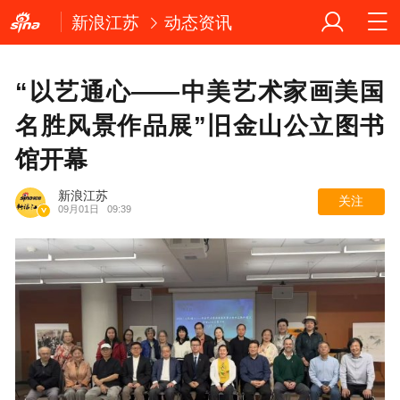
新浪江苏
动态资讯
“以艺通心——中美艺术家画美国
名胜风景作品展”旧金山公立图书
馆开幕
新浪江苏
关注
09月01日
09:39