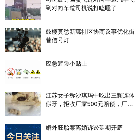
到对向车道司机说打瞌睡了
鼓楼莫愁新寓社区协商议事优化街
巷信号灯
应急避险小贴士
江苏女子称沙琪玛中吃出三颗连体
假牙，拒收厂家500元赔偿，厂家
称概率几乎为零已启动核查，若生
产无问题将追责消费者
婚外胚胎案离婚诉讼延期开庭