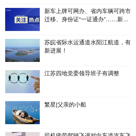
新车上牌可网办、省内车辆可跨市
迁移、身份证“一证通办”……新修
订的《江苏省电动自行车登记管理
规定》将于9月1日实施
苏皖省际水运通道水阳江航道，有
新进展！
江苏四地党委领导班子有调整
繁星|父亲的小船
司机疲劳驾驶飞进对向车道汽车飞