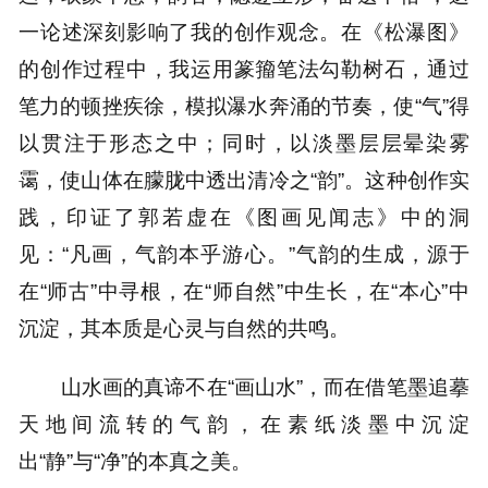
一论述深刻影响了我的创作观念。在《松瀑图》
的创作过程中，我运用篆籀笔法勾勒树石，通过
笔力的顿挫疾徐，模拟瀑水奔涌的节奏，使“气”得
以贯注于形态之中；同时，以淡墨层层晕染雾
霭，使山体在朦胧中透出清冷之“韵”。这种创作实
践，印证了郭若虚在《图画见闻志》中的洞
见：“凡画，气韵本乎游心。”气韵的生成，源于
在“师古”中寻根，在“师自然”中生长，在“本心”中
沉淀，其本质是心灵与自然的共鸣。
山水画的真谛不在“画山水”，而在借笔墨追摹
天地间流转的气韵，在素纸淡墨中沉淀
出“静”与“净”的本真之美。