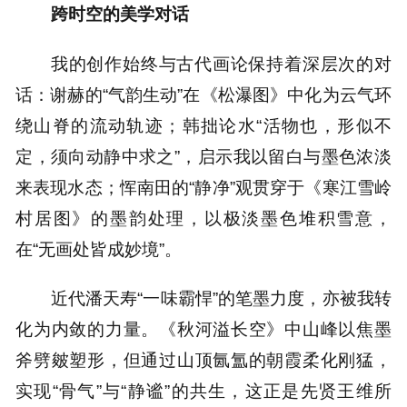
跨时空的美学对话
我的创作始终与古代画论保持着深层次的对
话：谢赫的“气韵生动”在《松瀑图》中化为云气环
绕山脊的流动轨迹；韩拙论水“活物也，形似不
定，须向动静中求之”，启示我以留白与墨色浓淡
来表现水态；恽南田的“静净”观贯穿于《寒江雪岭
村居图》的墨韵处理，以极淡墨色堆积雪意，
在“无画处皆成妙境”。
近代潘天寿“一味霸悍”的笔墨力度，亦被我转
化为内敛的力量。《秋河溢长空》中山峰以焦墨
斧劈皴塑形，但通过山顶氤氲的朝霞柔化刚猛，
实现“骨气”与“静谧”的共生，这正是先贤王维所