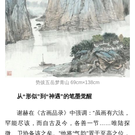
势拔五岳梦青山 69cm×138cm
从“形似”到“神遇”的笔墨觉醒
谢赫在《古画品录》中强调：“虽画有六法，
罕能尽该，而自古及今，各善一节……唯陆探
微、卫协备该之矣。”他将“气韵”置于至高之位，