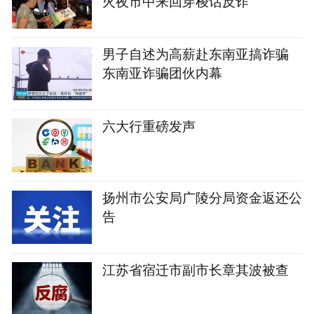
火夜市中来回穿梭话反诈
男子自述为高薪赴东南亚搞诈骗
东南亚诈骗团伙内幕
六大行重磅发声
扬州市公安局广陵分局资金返还公
告
江苏省宿迁市副市长章其波被查