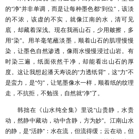
的“净”并非单调，而是让每种墨色都“到位”，该淡
的不浓，该虚的不实，就像江南的水，清可见
底，却藏着深浅。现在我画山石，少用皴擦，多
用“染”。用羊毫笔蘸淡墨，顺着山石的肌理慢慢
染，让墨色自然渗透，像雨水慢慢浸过山岩。有
时染三遍，纸面依然干净，却能看出山石的厚
度。这让我想起潘天寿说的“力透纸背”，这“力”不
是蛮力，是“匀”，让笔墨像水一样，顺着纸的纹理
走，不抗拒，不勉强，自然就“净”了。
韩拙在《山水纯全集》里说“山贵静，水贵
动，然静中藏动，动中含静，方为妙”。江南山水
的静，是“活静”：水在流，但流得缓；云在动，但