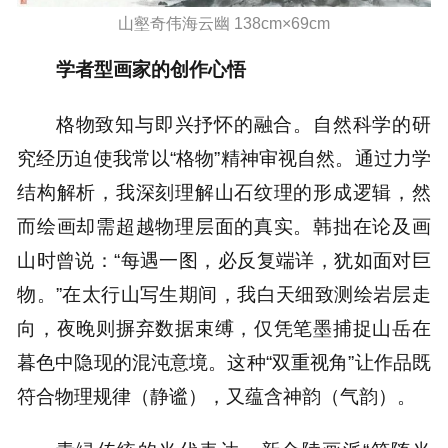
山壑奇伟海云幽 138cm×69cm
学者型画家的创作心悟
格物致知与即兴抒怀的融合。自然科学的研
究经历迫使我常以“格物”精神审视自然。通过力学
结构解析，我深刻理解山石纹理的形成逻辑，然
而绘画却需超越物理层面的真实。韩拙在论及画
山时曾说：“每遇一图，必反复端详，犹如面对巨
物。”在太行山写生期间，我白天细致测绘岩层走
向，夜晚则摒弃数据束缚，仅凭笔墨捕捉山岳在
暮色中隐现的混沌意境。这种“双重视角”让作品既
符合物理规律（静谧），又蕴含神韵（气韵）。