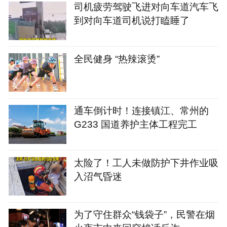
司机疲劳驾驶飞进对向车道汽车飞
到对向车道司机说打瞌睡了
全民健身 “热辣滚烫”
通车倒计时！连接镇江、常州的
G233 国道养护主体工程完工
太险了！工人未做防护下井作业吸
入沼气昏迷
为了守住群众“钱袋子”，民警在烟