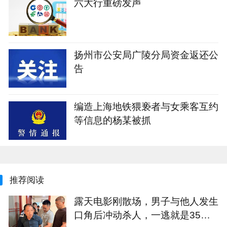
六大行重磅发声
扬州市公安局广陵分局资金返还公
告
编造上海地铁猥亵者与女乘客互约
等信息的杨某被抓
推荐阅读
露天电影刚散场，男子与他人发生
口角后冲动杀人，一逃就是35