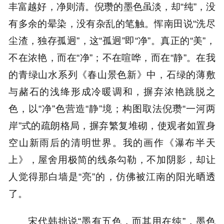
丰富越好，净则清。倪瓒的墨色虽淡，却“纯”，没
有多余的晕染，没有杂乱的笔触。恽南田说“洗尽
尘渣，独存孤迥”，这“孤迥”即“净”。真正的“美”，
不在浓艳，而在“净”；不在喧哗，而在“静”。在我
的青绿山水系列《春山景色新》中，石绿的薄敷
与赭石的浅绛形成冷暖调和，摒弃浓艳跳脱之
色，以“净”色营造“静”境；构图取法倪瓒“一河两
岸”式的疏朗格局，摒弃繁复堆砌，使观者如置身
空山新雨后的清明世界。我的画作《瀑布半天
上》，屋舍用极简的线条勾勒，不加阴影，却让
人觉得那白墙是“亮”的，仿佛被江南的阳光晒透
了。
宋代韩拙说“墨有五色，而其用在纯”，墨色