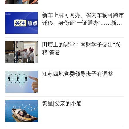
年！江苏警方破获一起35年前命
案
新车上牌可网办、省内车辆可跨市
迁移、身份证“一证通办”……新修
订的《江苏省电动自行车登记管理
规定》将于9月1日实施
田埂上的课堂：南财学子交出“兴
粮”答卷
江苏四地党委领导班子有调整
繁星|父亲的小船