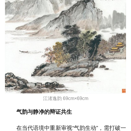
江渚逸韵 69cm×69cm
气韵与静净的辩证共生
在当代语境中重新审视“气韵生动”，需打破一