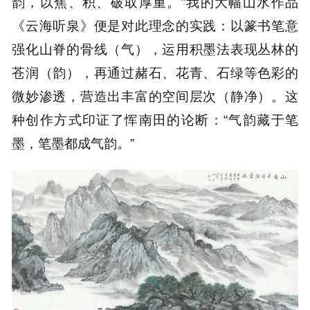
韵，以焦、积、破取厚重。”我的大幅山水作品
《云海听泉》便是对此理念的实践：以篆书笔意
强化山脊的骨线（气），运用积墨法表现丛林的
苍润（韵），再通过赭石、花青、石绿等色彩的
微妙渗透，营造出丰富的空间层次（静净）。这
种创作方式印证了恽南田的论断：“气韵藏于笔
墨，笔墨都成气韵。”