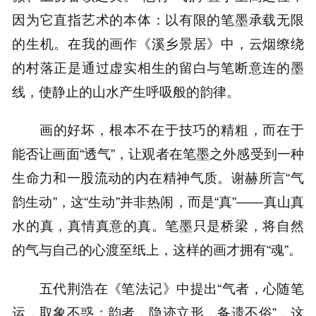
因为它直指艺术的本体：以有限的笔墨承载无限
的生机。在我的画作《溪乡景居》中，云烟缭绕
的村落正是通过虚实相生的留白与笔断意连的墨
线，使静止的山水产生呼吸般的韵律。
画的好坏，根本不在于技巧的精粗，而在于
能否让画面“透气”，让观者在笔墨之外感受到一种
生命力和一股流动的内在精神气质。谢赫所言“气
韵生动”，这“生动”并非热闹，而是“真”——真山真
水的真，真情真意的真。笔墨只是桥梁，将自然
的气与自己的心渡至纸上，这样的画才拥有“魂”。
五代荆浩在《笔法记》中提出“气者，心随笔
运，取象不惑；韵者，隐迹立形，备遗不俗”，这