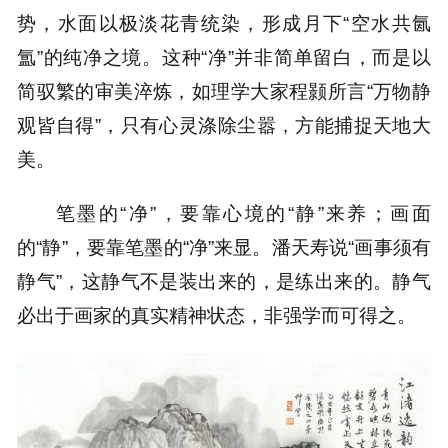
势，水面以极淡花青统染，形成月下“空水共氤
氲”的纯净之境。这种“净”并非简单留白，而是以
简驭繁的审美淬炼，如理学大家程颢所言“万物静
观皆自得”，只有心灵涤除尘嚣，方能捕捉天地大
美。
笔墨的“净”，要靠心境的“静”来养；画面
的“静”，要靠笔墨的“净”来显。潘天寿说“画事须有
静气”，这静气不是装出来的，是练出来的。静气
必出于画家的真实精神状态，非强学而可得之。