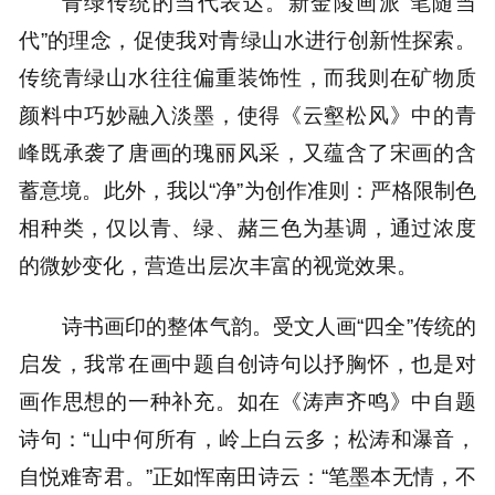
青绿传统的当代表达。新金陵画派“笔随当
代”的理念，促使我对青绿山水进行创新性探索。
传统青绿山水往往偏重装饰性，而我则在矿物质
颜料中巧妙融入淡墨，使得《云壑松风》中的青
峰既承袭了唐画的瑰丽风采，又蕴含了宋画的含
蓄意境。此外，我以“净”为创作准则：严格限制色
相种类，仅以青、绿、赭三色为基调，通过浓度
的微妙变化，营造出层次丰富的视觉效果。
诗书画印的整体气韵。受文人画“四全”传统的
启发，我常在画中题自创诗句以抒胸怀，也是对
画作思想的一种补充。如在《涛声齐鸣》中自题
诗句：“山中何所有，岭上白云多；松涛和瀑音，
自悦难寄君。”正如恽南田诗云：“笔墨本无情，不