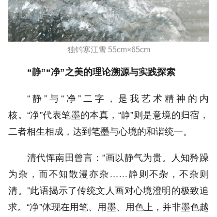
独钓寒江雪 55cm×65cm
“静”“净”之美的理论溯源与实践探索
“静”与“净”二字，是我艺术精神的内
核。“净”代表笔墨的本真，“静”则是意境的归宿，
二者相生相成，达到笔墨与心境的和谐统一。
清代恽南田曾言：“画以静气为贵。人知矜躁
为杂，而不知散漫亦杂……静则不杂，不杂则
清。”此语揭示了传统文人画对心境澄明的极致追
求。“净”体现在用笔、用墨、用色上，并非墨色越