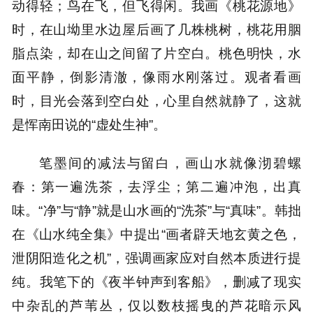
动得轻；鸟在飞，但飞得闲。我画《桃花源地》
时，在山坳里水边屋后画了几株桃树，桃花用胭
脂点染，却在山之间留了片空白。桃色明快，水
面平静，倒影清澈，像雨水刚落过。观者看画
时，目光会落到空白处，心里自然就静了，这就
是恽南田说的“虚处生神”。
笔墨间的减法与留白，画山水就像沏碧螺
春：第一遍洗茶，去浮尘；第二遍冲泡，出真
味。“净”与“静”就是山水画的“洗茶”与“真味”。韩拙
在《山水纯全集》中提出“画者辟天地玄黄之色，
泄阴阳造化之机”，强调画家应对自然本质进行提
纯。我笔下的《夜半钟声到客船》，删减了现实
中杂乱的芦苇丛，仅以数枝摇曳的芦花暗示风