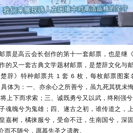
邮票是高云会长创作的第十一套邮票，也是继
作的又一套古典文学题材邮票，是楚辞文化与
楚辞》特种邮票共 1 套 6 枚，每枚邮票图案
，具体为：一、亦余心之所善兮，虽九死其犹未
吾将上下而求索；三、诚既勇兮又以武，终刚强兮
子魂魄兮为鬼雄；四、遂古之初，谁传道之，
皇嘉树，橘徕服兮，受命不迁，生南国兮，深
介而不随兮，愿慕先圣之遗教。