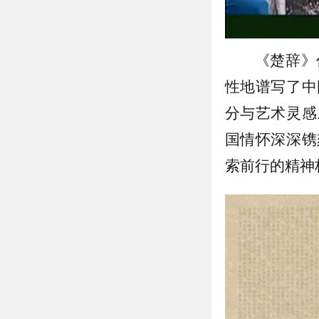
《楚辞》
性地谱写了中
分与艺术灵感
国情怀深深镌
索前行的精神