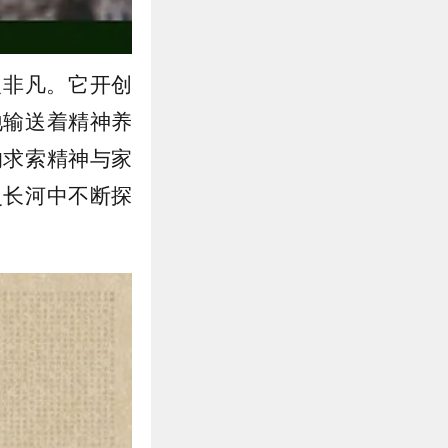
义非凡。它开创
地输送着精神养
的求索精神与家
史长河中不断探