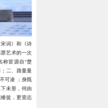
《宋词》和《诗
邮票艺术的一次
名称皆源自“楚
悔；二、路曼曼
不可凌 ；身既
上下未形，何由
固难徙，更壹志