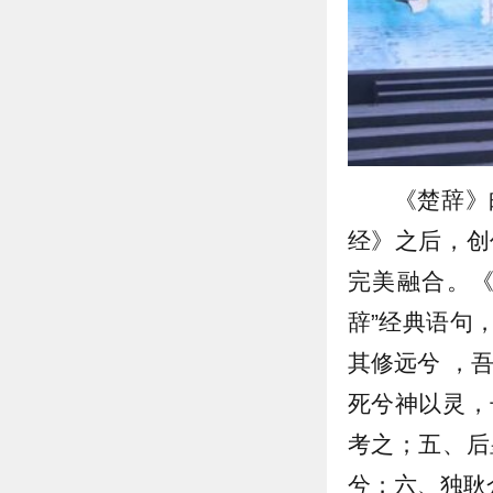
《楚辞》
经》之后，创
完美融合。《
辞”经典语句
其修远兮 ，
死兮神以灵，
考之；五、后
兮；六、独耿