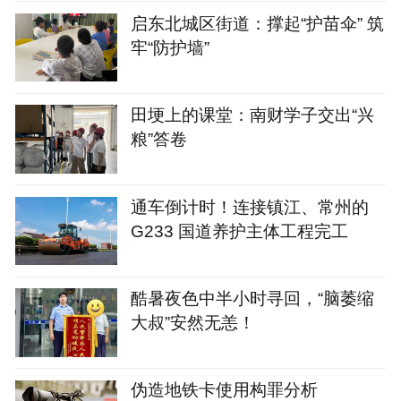
启东北城区街道：撑起“护苗伞” 筑
牢“防护墙”
田埂上的课堂：南财学子交出“兴
粮”答卷
通车倒计时！连接镇江、常州的
G233 国道养护主体工程完工
酷暑夜色中半小时寻回，“脑萎缩
大叔”安然无恙！
伪造地铁卡使用构罪分析